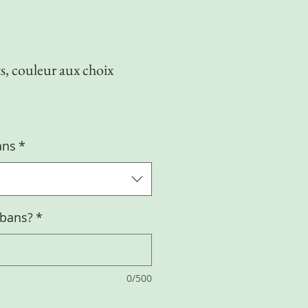
s, couleur aux choix
ans
*
ubans?
*
0/500