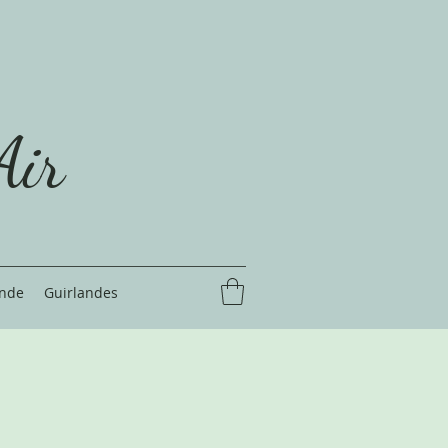
Air
nde
Guirlandes